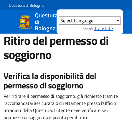
Salta al contenuto principale
Skip to footer content
Questura di Bologna
Questura
di
Bologna
Powered by
Translate
Ritiro del permesso di
soggiorno
Verifica la disponibilità del
permesso di soggiorno
Per ritirare il permesso di soggiorno, già richiesto tramite
raccomandata/assicurata o direttamente presso l'Ufficio
Stranieri della Questura, l'utente deve verificare se il
permesso di soggiorno è pronto per il ritiro.